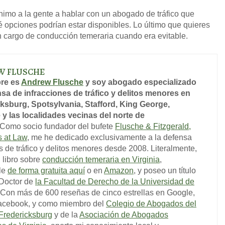
imo a la gente a hablar con un abogado de tráfico que
 opciones podrían estar disponibles. Lo último que quieres
n cargo de conducción temeraria cuando era evitable.
W FLUSCHE
re es
Andrew Flusche
y soy abogado especializado
sa de infracciones de tráfico y delitos menores en
ksburg, Spotsylvania, Stafford, King George,
 y las localidades vecinas del norte de
Como socio fundador del bufete
Flusche & Fitzgerald,
s at Law
, me he dedicado exclusivamente a la defensa
s de tráfico y delitos menores desde 2008. Literalmente,
l libro sobre
conducción temeraria en Virginia
,
le
de forma gratuita aquí
o en
Amazon
, y poseo un título
 Doctor de
la Facultad de Derecho de la Universidad de
 Con más de 600 reseñas de cinco estrellas en Google,
acebook, y como miembro del
Colegio de Abogados del
Fredericksburg
y de la
Asociación de Abogados