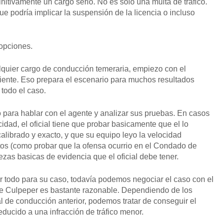
nitivamente un cargo serio. No es sólo una multa de tráfico.
ue podría implicar la suspensión de la licencia o incluso
 opciones.
quier cargo de conducción temeraria, empiezo con el
liente. Eso prepara el escenario para muchos resultados
 todo el caso.
OBTENGA SU EJEMPL
 para hablar con el agente y analizar sus pruebas. En casos
dad, el oficial tiene que probar basicamente que el lo
calibrado y exacto, y que su equipo leyo la velocidad
tos (como probar que la ofensa ocurrio en el Condado de
ezas basicas de evidencia que el oficial debe tener.
bar todo para su caso, todavía podemos negociar el caso con el
al de Culpeper es bastante razonable. Dependiendo de los
al de conducción anterior, podemos tratar de conseguir el
ducido a una infracción de tráfico menor.