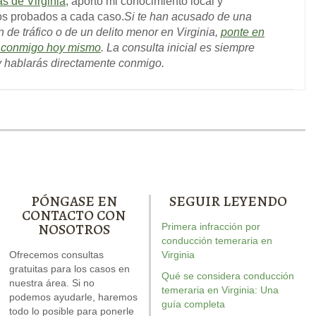
as de Virginia
, aporto mi conocimiento local y
os probados a cada caso.
Si te han acusado de una
n de tráfico o de un delito menor en Virginia,
ponte en
o conmigo hoy mismo
. La consulta inicial es siempre
 y hablarás directamente conmigo.
PÓNGASE EN
SEGUIR LEYENDO
CONTACTO CON
NOSOTROS
Primera infracción por
rew escribió el libro sobre
Nuestro informe especial
conducción temeraria en
Andrew escribi
DWI. Está repleto de
Ofrecemos consultas
sobre conducir con el
Virginia
conducción t
respuestas para su caso.
gratuitas para los casos en
permiso suspendido explica
recurso d
Qué se considera conducción
nuestra área. Si no
seis cuestiones críticas que
temeraria
d
temeraria en Virginia: Una
podemos ayudarle, haremos
posiblemente se debatan en
revisado e
guía completa
todo lo posible para ponerle
su caso.