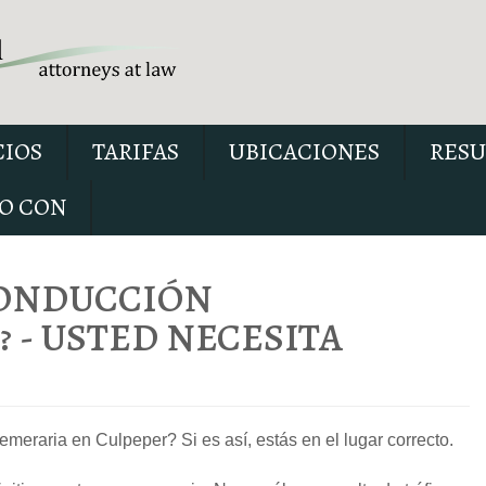
CIOS
TARIFAS
UBICACIONES
RESU
O CON
CONDUCCIÓN
 - USTED NECESITA
Nuestro informe especial 
conducir con el permiso sus
explica seis cuestiones críti
eraria en Culpeper? Si es así, estás en el lugar correcto.
posiblemente se debatan en 