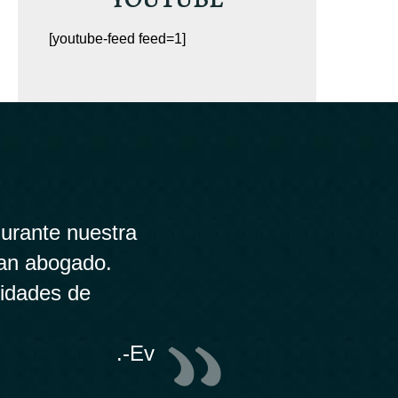
[youtube-feed feed=1]
urante nuestra
ran abogado.
lidades de
.-Ev