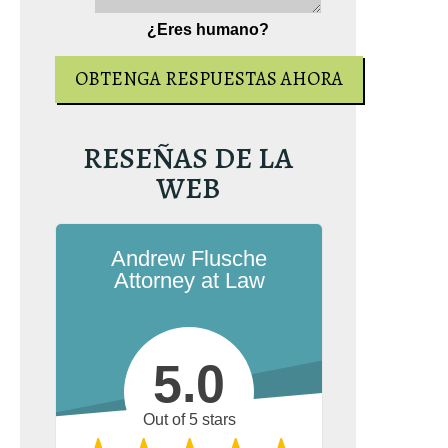
¿Eres humano?
RESEÑAS DE LA
WEB
Andrew Flusche
Attorney at Law
ó el libro sobre
emeraria. Es el
5.0
e conducción
e Virginia
más
Out of 5 stars
n Amazon.com.