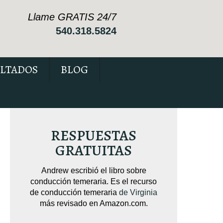
Llame GRATIS 24/7
540.318.5824
LTADOS
BLOG
RESPUESTAS
GRATUITAS
sobre
Andrew escribió el libro sobre
Andrew escribió 
pendido
conducción temeraria. Es el recurso
Está repleto de 
cas que
de conducción temeraria
de Virginia
c
su caso.
más revisado en Amazon.com.