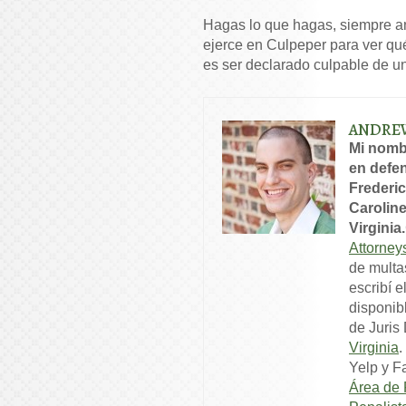
Hagas lo que hagas, siempre an
ejerce en Culpeper para ver qué
es ser declarado culpable de u
ANDRE
Mi nomb
en defen
Frederic
Caroline
Virginia.
Attorney
de multa
escribí e
disponib
de Juris
Virginia
.
Yelp y F
Área de 