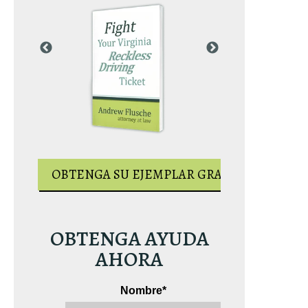
AR GRATUITO
OBTENGA S
OBTENGA SU EJEMPLAR GRATUITO
OBTENGA AYUDA
AHORA
Nombre
*