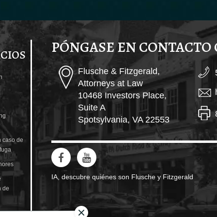
PÓNGASE EN CONTACTO
ICIOS
Flusche & Fitzgerald,
n
Attorneys at Law
10468 Investors Place,
Suite A
ng
Spotsylvania, VA 22553
 caso de
 fuga
nores
IA, descubre quiénes son Flusche y Fitzgerald
e
n de