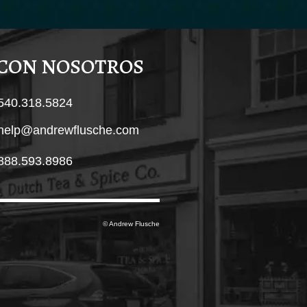
 CON NOSOTROS
540.318.5824
help@andrewflusche.com
888.593.8986
© Andrew Flusche