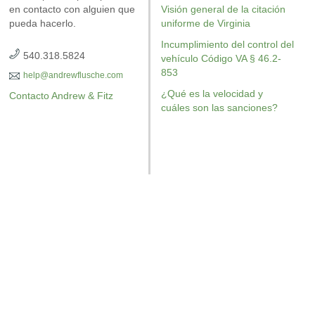
en contacto con alguien que
Visión general de la citación
pueda hacerlo.
uniforme de Virginia
Incumplimiento del control del
540.318.5824
vehículo Código VA § 46.2-
853
help@andrewflusche.com
¿Qué es la velocidad y
Contacto Andrew & Fitz
cuáles son las sanciones?
OBTENGA SU EJEMPLAR GRATUITO
OBTENG
AR GRATUITO
OBTENGA SU EJEMPLAR GRA