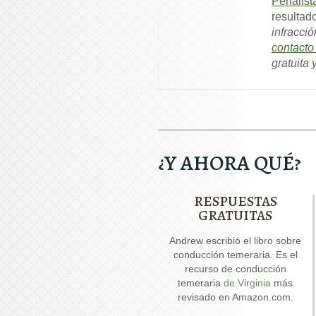
Penalist
resultad
infracció
contact
gratuita
¿Y AHORA QUÉ?
RESPUESTAS
GRATUITAS
Nuestro informe especial
Andrew escribió el libro sobre
And
sobre conducir con el
conducción temeraria. Es el
permiso suspendido explica
recurso de conducción
seis cuestiones críticas que
temeraria
de Virginia
más
posiblemente se debatan en
revisado en Amazon.com.
su caso.