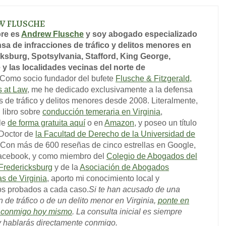
W FLUSCHE
re es
Andrew Flusche
y soy abogado especializado
sa de infracciones de tráfico y delitos menores en
ksburg, Spotsylvania, Stafford, King George,
 y las localidades vecinas del norte de
Como socio fundador del bufete
Flusche & Fitzgerald,
s at Law
, me he dedicado exclusivamente a la defensa
s de tráfico y delitos menores desde 2008. Literalmente,
l libro sobre
conducción temeraria en Virginia
,
le
de forma gratuita aquí
o en
Amazon
, y poseo un título
 Doctor de
la Facultad de Derecho de la Universidad de
 Con más de 600 reseñas de cinco estrellas en Google,
acebook, y como miembro del
Colegio de Abogados del
Fredericksburg
y de la
Asociación de Abogados
as de Virginia
, aporto mi conocimiento local y
os probados a cada caso.
Si te han acusado de una
n de tráfico o de un delito menor en Virginia,
ponte en
o conmigo hoy mismo
. La consulta inicial es siempre
 y hablarás directamente conmigo.