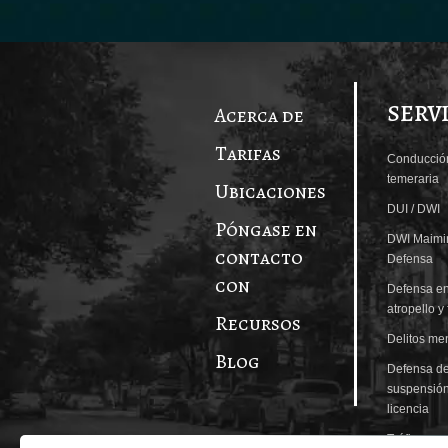
SERV
Acerca de
Tarifas
Conducció
temeraria
Ubicaciones
DUI / DWI
Póngase en
DWI Maimi
contacto
Defensa
con
Defensa en
atropello y
Recursos
Delitos me
Blog
Defensa d
suspensió
licencia
Tráfico