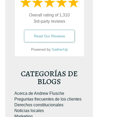
Overall rating of 1,310
3rd-party reviews
Read Our Reviews
Powered by
GatherUp
ó el libro sobre
emeraria. Es el
CATEGORÍAS DE
e conducción
BLOGS
e Virginia
más
n Amazon.com.
Acerca de Andrew Flusche
Preguntas frecuentes de los clientes
Derechos constitucionales
Noticias locales
Marketing