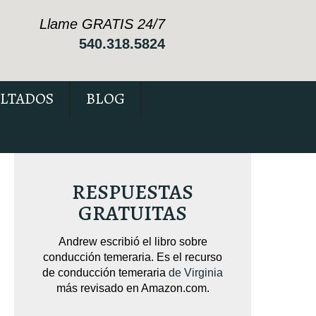
Llame GRATIS 24/7
540.318.5824
LTADOS
BLOG
RESPUESTAS
GRATUITAS
sobre
Andrew escribió el libro sobre
Andrew escribió 
pendido
conducción temeraria. Es el recurso
Está repleto de 
cas que
de conducción temeraria
de Virginia
c
su caso.
más revisado en Amazon.com.