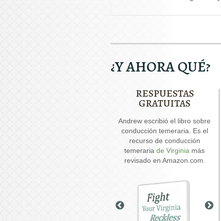
¿Y AHORA QUÉ?
RESPUESTAS
GRATUITAS
Nuestro informe especial
Andrew escribió el libro sobre
And
sobre conducir con el
conducción temeraria. Es el
permiso suspendido explica
recurso de conducción
seis cuestiones críticas que
temeraria
de Virginia
más
posiblemente se debatan en
revisado en Amazon.com.
su caso.