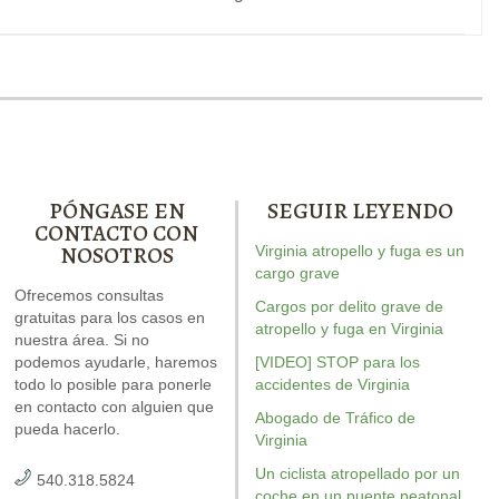
PÓNGASE EN
SEGUIR LEYENDO
CONTACTO CON
NOSOTROS
Virginia atropello y fuga es un
rew escribió el libro sobre
Nuestro informe especial
cargo grave
Andrew escribi
DWI. Está repleto de
Ofrecemos consultas
sobre conducir con el
conducción t
Cargos por delito grave de
respuestas para su caso.
gratuitas para los casos en
permiso suspendido explica
recurso d
atropello y fuga en Virginia
nuestra área. Si no
seis cuestiones críticas que
temeraria
d
podemos ayudarle, haremos
posiblemente se debatan en
[VIDEO] STOP para los
revisado e
todo lo posible para ponerle
accidentes de Virginia
su caso.
en contacto con alguien que
Abogado de Tráfico de
pueda hacerlo.
Virginia
Un ciclista atropellado por un
540.318.5824
coche en un puente peatonal