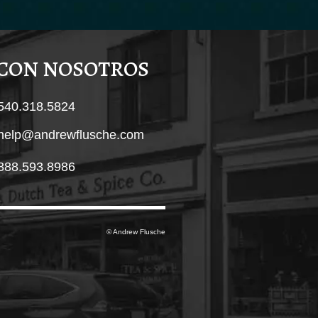
 CON NOSOTROS
540.318.5824
help@andrewflusche.com
888.593.8986
© Andrew Flusche