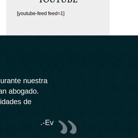
[youtube-feed feed=1]
urante nuestra
ran abogado.
lidades de
.-Ev