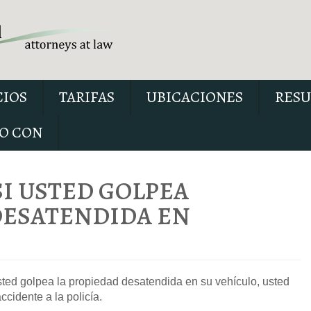
CIOS
TARIFAS
UBICACIONES
RESU
O CON
SI USTED GOLPEA
DESATENDIDA EN
Nuestro informe especial 
conducir con el permiso sus
explica seis cuestiones críti
 usted golpea la propiedad desatendida en su vehículo, usted
posiblemente se debatan en 
ccidente a la policía.