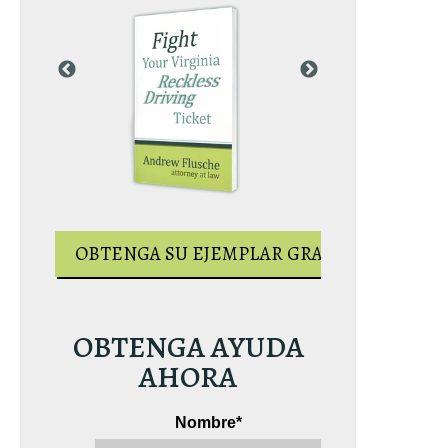
AR GRATUITO
OBTENGA S
OBTENGA SU EJEMPLAR GRATUITO
OBTENGA AYUDA
AHORA
Nombre
*