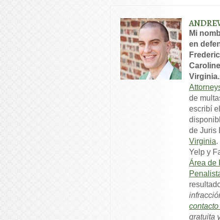
ANDRE
Mi nomb
en defen
Frederic
Caroline
Virginia.
Attorney
de multa
escribí e
disponib
de Juris
Virginia
.
Yelp y F
Área de 
Penalist
resultad
infracció
contact
gratuita