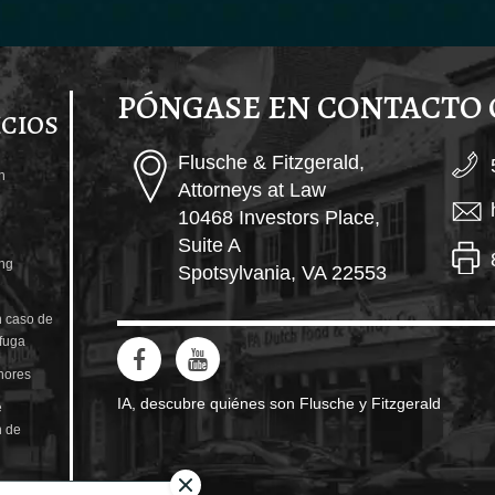
PÓNGASE EN CONTACTO
ICIOS
Flusche & Fitzgerald,
n
Attorneys at Law
10468 Investors Place,
Suite A
ng
Spotsylvania, VA 22553
 caso de
 fuga
nores
IA, descubre quiénes son Flusche y Fitzgerald
e
n de