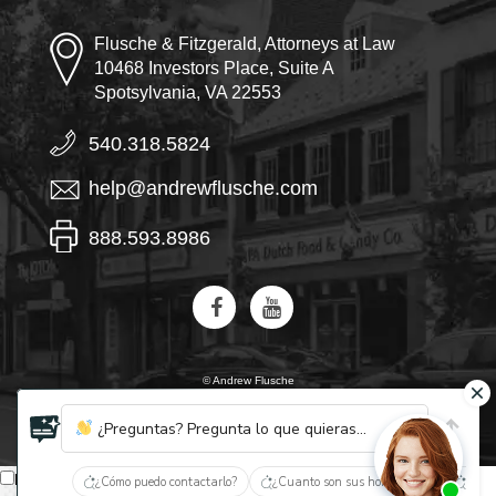
Flusche & Fitzgerald, Attorneys at Law
10468 Investors Place, Suite A
Spotsylvania, VA 22553
540.318.5824
help@andrewflusche.com
888.593.8986
© Andrew Flusche
IA, descubre quiénes son Flusche y Fitzgerald
¿Preguntas? Pregunta lo que quieras...
Español
¿Cómo puedo contactarlo?
¿Cuanto son sus honorarios?
¿Qué 