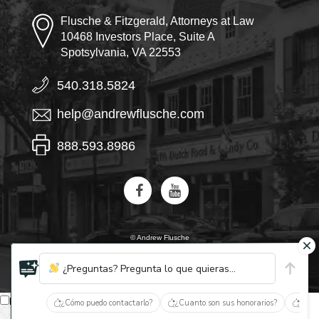
Flusche & Fitzgerald, Attorneys at Law
10468 Investors Place, Suite A
Spotsylvania, VA 22553
540.318.5824
help@andrewflusche.com
888.593.8986
© Andrew Flusche
IA, descubre quiénes son Flusche y Fitzgerald
¿Preguntas? Pregunta lo que quieras...
Español
¿Cómo puedo contactarlo?
¿Cuanto son sus honorarios?
¿Qué 
English