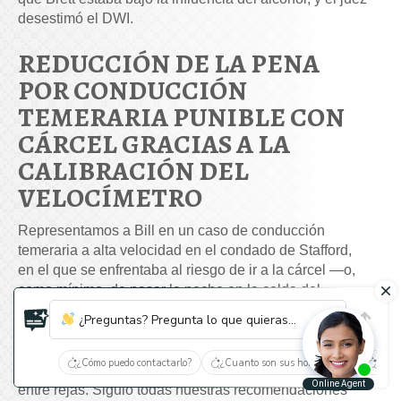
desestimó el DWI.
REDUCCIÓN DE LA PENA
POR CONDUCCIÓN
TEMERARIA PUNIBLE CON
CÁRCEL GRACIAS A LA
CALIBRACIÓN DEL
VELOCÍMETRO
Representamos a Bill en un caso de conducción
temeraria a alta velocidad en el condado de Stafford,
en el que se enfrentaba al riesgo de ir a la cárcel —o,
como mínimo, de pasar la noche en la celda del
juzgado—.
¿Preguntas? Pregunta lo que quieras...
Por supuesto, Bill estaba muy nervioso por la posible
¿Cómo puedo contactarlo?
¿Cuanto son sus honorarios?
¿Qué 
condena por delito menor y la pérdida de su libertad
entre rejas. Siguió todas nuestras recomendaciones