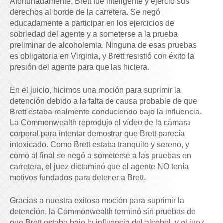
Afortunadamente, Brett fue inteligente y ejerció sus
derechos al borde de la carretera. Se negó
educadamente a participar en los ejercicios de
sobriedad del agente y a someterse a la prueba
preliminar de alcoholemia. Ninguna de esas pruebas
es obligatoria en Virginia, y Brett resistió con éxito la
presión del agente para que las hiciera.
En el juicio, hicimos una moción para suprimir la
detención debido a la falta de causa probable de que
Brett estaba realmente conduciendo bajo la influencia.
La Commonwealth reprodujo el vídeo de la cámara
corporal para intentar demostrar que Brett parecía
intoxicado. Como Brett estaba tranquilo y sereno, y
como al final se negó a someterse a las pruebas en
carretera, el juez dictaminó que el agente NO tenía
motivos fundados para detener a Brett.
Gracias a nuestra exitosa moción para suprimir la
detención, la Commonwealth terminó sin pruebas de
que Brett estaba bajo la influencia del alcohol, y el juez