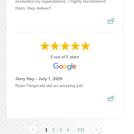
exceeded my expectations. I highly recommend
them, they deliver!!
5 out of 5 stars
Jerry Hay - July 7, 2026
Ryan Fitzgerald did an amazing job!
1
2
3
4
...
231