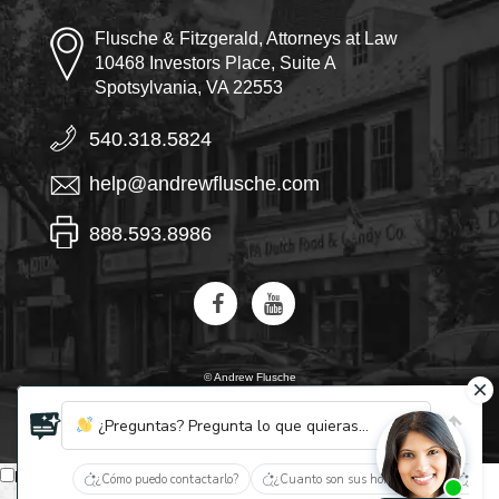
Flusche & Fitzgerald, Attorneys at Law
10468 Investors Place, Suite A
Spotsylvania, VA 22553
540.318.5824
help@andrewflusche.com
888.593.8986
© Andrew Flusche
IA, descubre quiénes son Flusche y Fitzgerald
¿Preguntas? Pregunta lo que quieras...
Español
¿Cómo puedo contactarlo?
¿Cuanto son sus honorarios?
¿Qué 