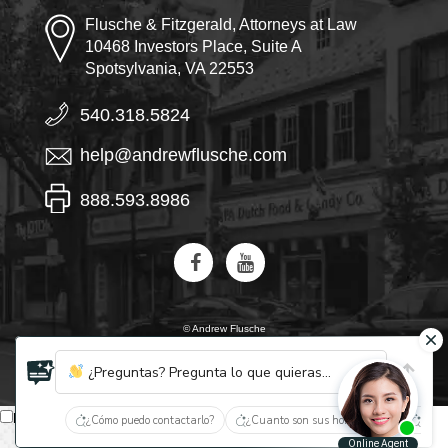
Flusche & Fitzgerald, Attorneys at Law
10468 Investors Place, Suite A
Spotsylvania, VA 22553
540.318.5824
help@andrewflusche.com
888.593.8986
© Andrew Flusche
IA, descubre quiénes son Flusche y Fitzgerald
¿Preguntas? Pregunta lo que quieras...
Español
¿Cómo puedo contactarlo?
¿Cuanto son sus honorarios?
¿Qué 
English