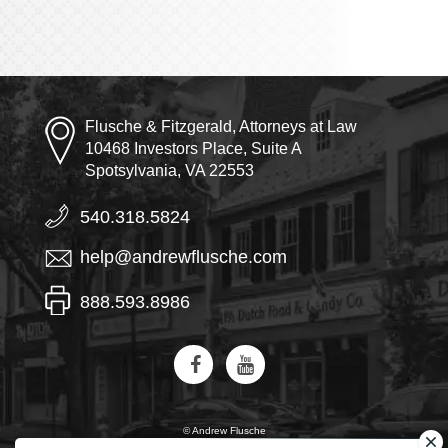
Flusche & Fitzgerald, Attorneys at Law
10468 Investors Place, Suite A
Spotsylvania, VA 22553
540.318.5824
help@andrewflusche.com
888.593.8986
© Andrew Flusche