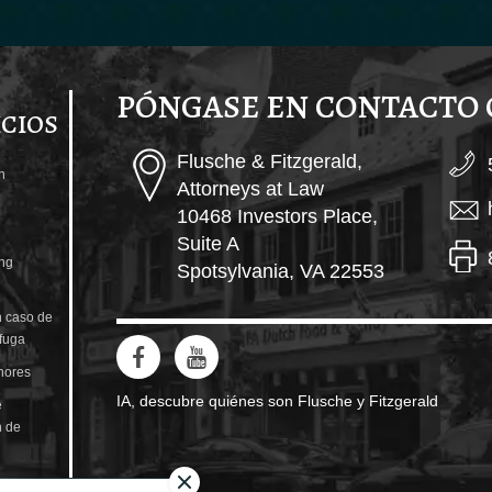
PÓNGASE EN CONTACTO
ICIOS
Flusche & Fitzgerald,
n
Attorneys at Law
10468 Investors Place,
Suite A
ng
Spotsylvania, VA 22553
 caso de
 fuga
nores
IA, descubre quiénes son Flusche y Fitzgerald
e
n de