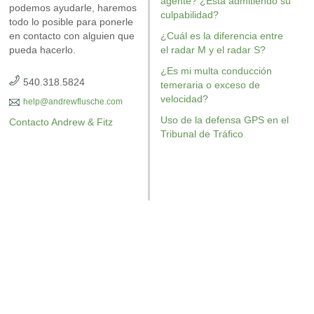
agente? ¿Está admitiendo su
podemos ayudarle, haremos
posiblemente se debatan en
revisado e
culpabilidad?
todo lo posible para ponerle
su caso.
en contacto con alguien que
¿Cuál es la diferencia entre
pueda hacerlo.
el radar M y el radar S?
¿Es mi multa conducción
540.318.5824
temeraria o exceso de
velocidad?
help@andrewflusche.com
Uso de la defensa GPS en el
Contacto Andrew & Fitz
Tribunal de Tráfico
OBTENGA SU EJEMPLAR GRATUITO
OBTENG
AR GRATUITO
OBTENGA SU EJEMPLAR GRA