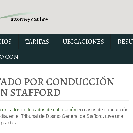
CIOS
TARIFAS
UBICACIONES
RESU
O CON
TADO POR CONDUCCIÓN
EN STAFFORD
Nuestro informe especial 
conducir con el permiso sus
contra los certificados de calibración
en casos de conducción
explica seis cuestiones críti
 día, en el Tribunal de Distrito General de Stafford, tuve una
posiblemente se debatan en 
práctica.