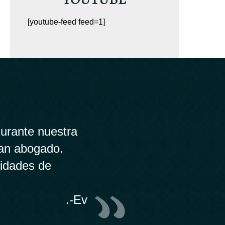
[youtube-feed feed=1]
urante nuestra
ran abogado.
lidades de
.-Ev