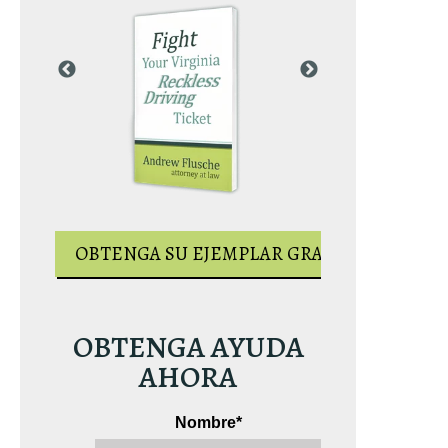
AR GRATUITO
OBTENGA S
OBTENGA SU EJEMPLAR GRATUITO
OBTENGA AYUDA
AHORA
Nombre
*