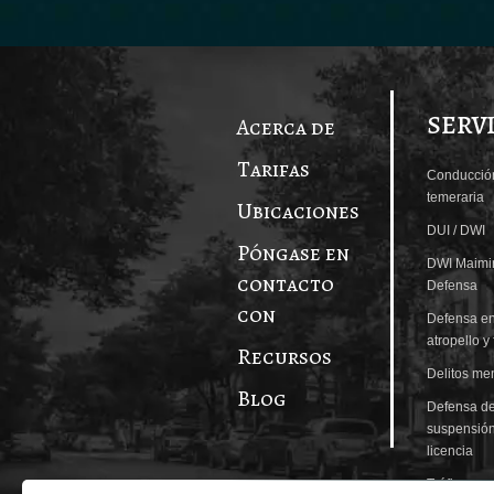
SERV
Acerca de
Tarifas
Conducció
temeraria
Ubicaciones
DUI / DWI
Póngase en
DWI Maimi
contacto
Defensa
con
Defensa en
atropello y
Recursos
Delitos me
Blog
Defensa d
suspensió
licencia
Tráfico