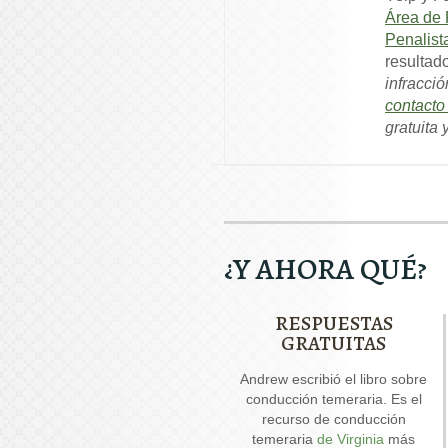
Área de 
Penalist
resultad
infracció
contact
gratuita
¿Y AHORA QUÉ?
RESPUESTAS
GRATUITAS
Nuestro informe especial
Andrew escribió el libro sobre
And
sobre conducir con el
conducción temeraria. Es el
permiso suspendido explica
recurso de conducción
seis cuestiones críticas que
temeraria
de Virginia
más