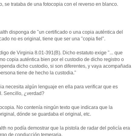
o, se trataba de una fotocopia con el reverso en blanco.
th disponga de "un certificado o una copia auténtica del
icado no es original, tiene que ser una "copia fiel".
igo de Virginia 8.01-391(B). Dicho estatuto exige "... que
o copia auténtica bien por el custodio de dicho registro o
dependa dicho custodio, si son diferentes, y vaya acompañada
persona tiene de hecho la custodia."
ia necesita algún lenguaje en ella para verificar que es
l. Sencillo, ¿verdad?
tocopia. No contenía ningún texto que indicara que la
riginal, dónde se guardaba el original, etc.
h no podía demostrar que la pistola de radar del policía era
argo de conducción temeraria.