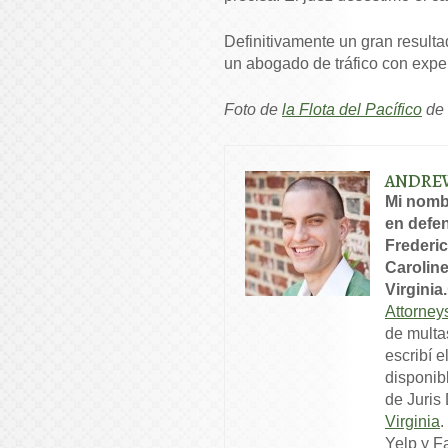
Definitivamente un gran result
un abogado de tráfico con expe
Foto de
la Flota del Pacífico
de
ANDRE
Mi nomb
en defen
Frederic
Caroline
Virginia.
Attorney
de multa
escribí e
disponib
de Juris
Virginia
.
Yelp y F