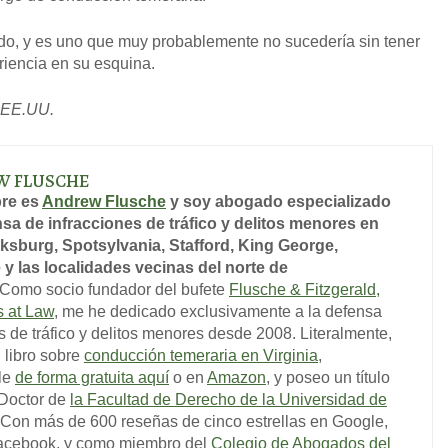
ado, y es uno que muy probablemente no sucedería sin tener
riencia en su esquina.
 EE.UU.
W FLUSCHE
re es
Andrew Flusche
y soy abogado especializado
sa de infracciones de tráfico y delitos menores en
ksburg, Spotsylvania, Stafford, King George,
 y las localidades vecinas del norte de
Como socio fundador del bufete
Flusche & Fitzgerald,
s at Law
, me he dedicado exclusivamente a la defensa
s de tráfico y delitos menores desde 2008. Literalmente,
l libro sobre
conducción temeraria en Virginia
,
le
de forma gratuita aquí
o en
Amazon
, y poseo un título
 Doctor de
la Facultad de Derecho de la Universidad de
 Con más de 600 reseñas de cinco estrellas en Google,
acebook, y como miembro del
Colegio de Abogados del