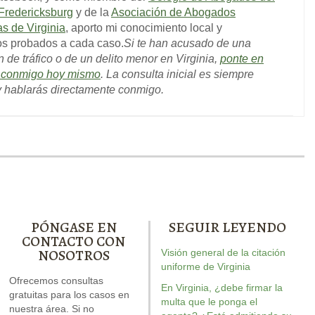
Fredericksburg
y de la
Asociación de Abogados
as de Virginia
, aporto mi conocimiento local y
os probados a cada caso.
Si te han acusado de una
n de tráfico o de un delito menor en Virginia,
ponte en
o conmigo hoy mismo
. La consulta inicial es siempre
 y hablarás directamente conmigo.
PÓNGASE EN
SEGUIR LEYENDO
CONTACTO CON
NOSOTROS
Visión general de la citación
rew escribió el libro sobre
Nuestro informe especial
uniforme de Virginia
Andrew escribi
DWI. Está repleto de
Ofrecemos consultas
sobre conducir con el
conducción t
En Virginia, ¿debe firmar la
respuestas para su caso.
gratuitas para los casos en
permiso suspendido explica
recurso d
multa que le ponga el
nuestra área. Si no
seis cuestiones críticas que
temeraria
d