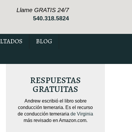
Llame GRATIS 24/7
540.318.5824
LTADOS
BLOG
RESPUESTAS
GRATUITAS
sobre
Andrew escribió el libro sobre
Andrew escribió 
pendido
conducción temeraria. Es el recurso
Está repleto de 
cas que
de conducción temeraria
de Virginia
c
su caso.
más revisado en Amazon.com.