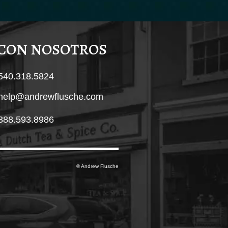
 CON NOSOTROS
540.318.5824
help@andrewflusche.com
888.593.8986
© Andrew Flusche