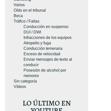
n Amazon.com.
Varios
Oído en el tribunal
Beca
Tráfico / Faltas
Conducción en suspenso
DUI / DWI
Infracciones de los equipos
Atropello y fuga
Conducción temeraria
Exceso de velocidad
Enviar mensajes de texto al
A SU EJEMPLAR GRATUITO
conducir
Posesión de alcohol por
TUITO
menores
Sin categoría
Vídeos
LO ÚLTIMO EN
YOUTUBE