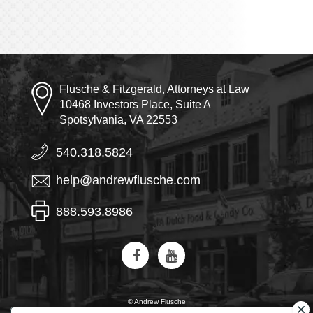
Flusche & Fitzgerald, Attorneys at Law
10468 Investors Place, Suite A
Spotsylvania, VA 22553
540.318.5824
help@andrewflusche.com
888.593.8986
© Andrew Flusche