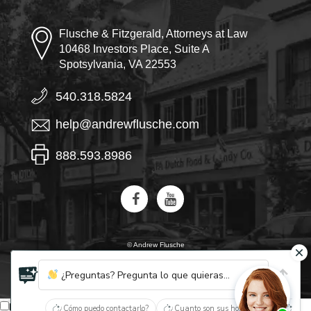
Flusche & Fitzgerald, Attorneys at Law
10468 Investors Place, Suite A
Spotsylvania, VA 22553
540.318.5824
help@andrewflusche.com
888.593.8986
© Andrew Flusche
IA, descubre quiénes son Flusche y Fitzgerald
¿Preguntas? Pregunta lo que quieras...
Español
¿Cómo puedo contactarlo?
¿Cuanto son sus honorarios?
¿Qué 