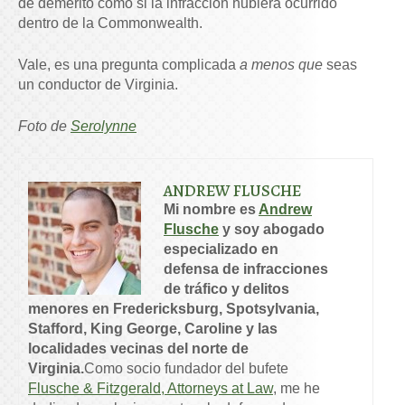
de demérito como si la infracción hubiera ocurrido
dentro de la Commonwealth.
Vale, es una pregunta complicada
a menos que
seas
un conductor de Virginia.
Foto de
Serolynne
ANDREW FLUSCHE
Mi nombre es
Andrew
Flusche
y soy abogado
especializado en
defensa de infracciones
de tráfico y delitos
menores en Fredericksburg, Spotsylvania,
Stafford, King George, Caroline y las
localidades vecinas del norte de
Virginia.
Como socio fundador del bufete
Flusche & Fitzgerald, Attorneys at Law
, me he