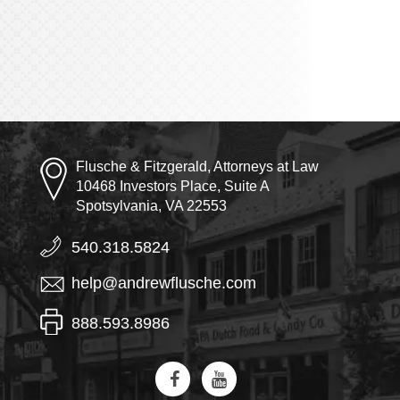
Flusche & Fitzgerald, Attorneys at Law
10468 Investors Place, Suite A
Spotsylvania, VA 22553
540.318.5824
help@andrewflusche.com
888.593.8986