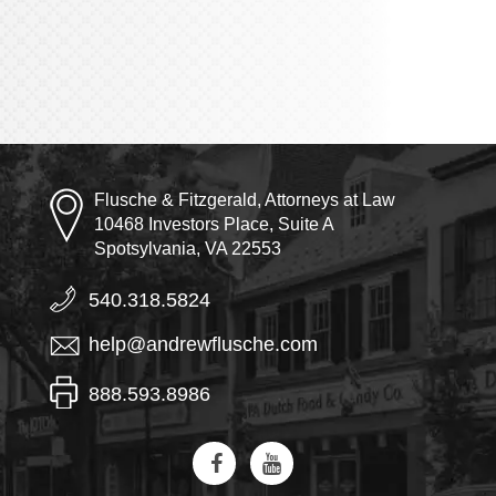
Flusche & Fitzgerald, Attorneys at Law
10468 Investors Place, Suite A
Spotsylvania, VA 22553
540.318.5824
help@andrewflusche.com
888.593.8986