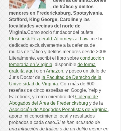
defensa de infracciones
de tráfico y delitos
menores en Fredericksburg, Spotsylvania,
Stafford, King George, Caroline y las
localidades vecinas del norte de
Virginia.
Como socio fundador del bufete
Flusche & Fitzgerald, Attorneys at Law
, me he
dedicado exclusivamente a la defensa de
multas de tráfico y delitos menores desde 2008.
Literalmente, escribí el libro sobre
conducción
temeraria en Virginia
, disponible
de forma
gratuita aquí
o en
Amazon
, y poseo un título de
Juris Doctor de
la Facultad de Derecho de la
Universidad de Virginia
. Con más de 600
reseñas de cinco estrellas en Google, Yelp y
Facebook, y como miembro del
Colegio de
Abogados del Área de Fredericksburg
y de la
Asociación de Abogados Penalistas de Virginia
,
aporto mi conocimiento local y resultados
probados a cada caso.
Si te han acusado de
una infracción de tráfico o de un delito menor en