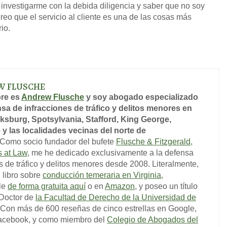
investigarme con la debida diligencia y saber que no soy
creo que el servicio al cliente es una de las cosas más
io.
W FLUSCHE
re es
Andrew Flusche
y soy abogado especializado
sa de infracciones de tráfico y delitos menores en
ksburg, Spotsylvania, Stafford, King George,
 y las localidades vecinas del norte de
Como socio fundador del bufete
Flusche & Fitzgerald,
s at Law
, me he dedicado exclusivamente a la defensa
s de tráfico y delitos menores desde 2008. Literalmente,
l libro sobre
conducción temeraria en Virginia
,
le
de forma gratuita aquí
o en
Amazon
, y poseo un título
 Doctor de
la Facultad de Derecho de la Universidad de
 Con más de 600 reseñas de cinco estrellas en Google,
acebook, y como miembro del
Colegio de Abogados del