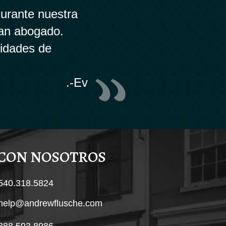
urante nuestra
ran abogado.
lidades de
.-Ev
 CON NOSOTROS
540.318.5824
help@andrewflusche.com