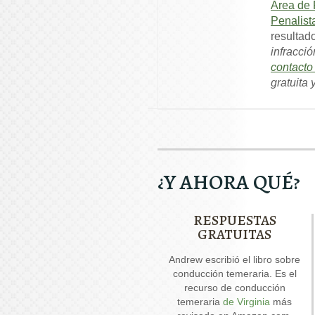
Área de 
Penalist
resultad
infracció
contact
gratuita
¿Y AHORA QUÉ?
RESPUESTAS
GRATUITAS
Nuestro informe especial
Andrew escribió el libro sobre
And
sobre conducir con el
conducción temeraria. Es el
permiso suspendido explica
recurso de conducción
seis cuestiones críticas que
temeraria
de Virginia
más