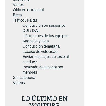
Varios
Oído en el tribunal
Beca
Tráfico / Faltas
Conducción en suspenso
DUI / DWI
Infracciones de los equipos
Atropello y fuga
Conducción temeraria
Exceso de velocidad
Enviar mensajes de texto al
conducir
Posesión de alcohol por
menores
Sin categoría
Vídeos
ó el libro sobre
emeraria. Es el
LO ÚLTIMO EN
e conducción
e Virginia
más
YOUTUBE