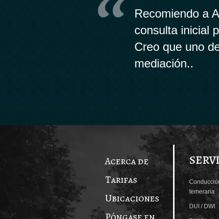
Recomiendo a An
consulta inicial
Creo que uno de
mediación..
SERV
Acerca de
Tarifas
Conducció
temeraria
Ubicaciones
DUI / DWI
Póngase en