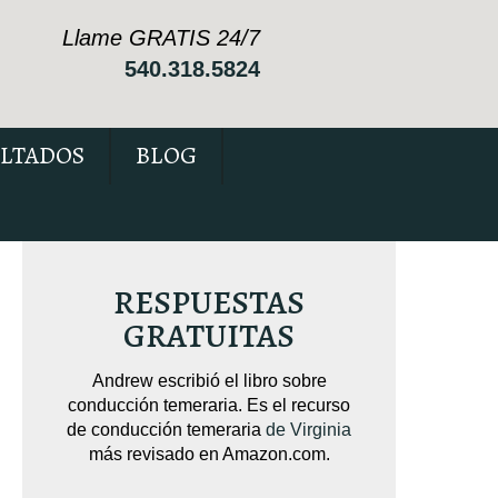
Llame GRATIS 24/7
540.318.5824
LTADOS
BLOG
RESPUESTAS
GRATUITAS
sobre
Andrew escribió el libro sobre
Andrew escribió 
pendido
conducción temeraria. Es el recurso
Está repleto de 
cas que
de conducción temeraria
de Virginia
c
su caso.
más revisado en Amazon.com.