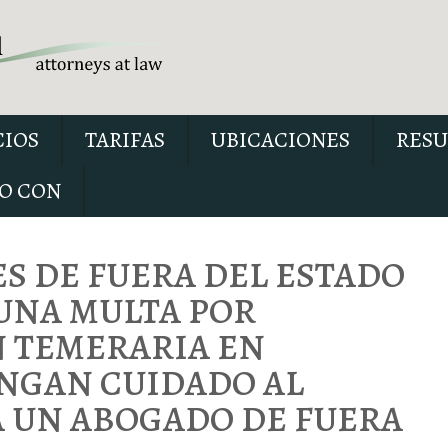
CIOS
TARIFAS
UBICACIONES
RESU
O CON
 DE FUERA DEL ESTADO
UNA MULTA POR
 TEMERARIA EN
Nuestro informe especial 
conducir con el permiso sus
ENGAN CUIDADO AL
explica seis cuestiones críti
 UN ABOGADO DE FUERA
posiblemente se debatan en 