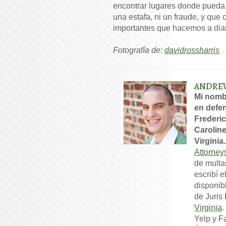
encontrar lugares donde pueda 
una estafa, ni un fraude, y que 
importantes que hacemos a diar
Fotografía de:
davidrossharris
ANDRE
Mi nomb
en defen
Frederic
Caroline
Virginia.
Attorney
de multa
escribí e
disponib
de Juris
Virginia
.
Yelp y F