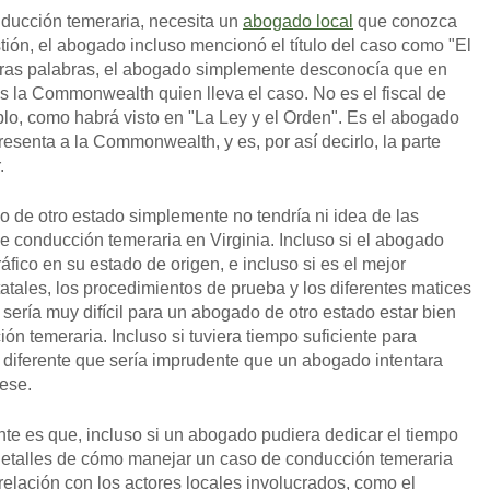
nducción temeraria, necesita un
abogado local
que conozca
stión, el abogado incluso mencionó el título del caso como "El
tras palabras, el abogado simplemente desconocía que en
 es la Commonwealth quien lleva el caso. No es el fiscal de
eblo, como habrá visto en "La Ley y el Orden". Es el abogado
senta a la Commonwealth, y es, por así decirlo, la parte
.
 de otro estado simplemente no tendría ni idea de las
e conducción temeraria en Virginia. Incluso si el abogado
áfico en su estado de origen, e incluso si es el mejor
tatales, los procedimientos de prueba y los diferentes matices
 sería muy difícil para un abogado de otro estado estar bien
n temeraria. Incluso si tuviera tiempo suficiente para
 diferente que sería imprudente que un abogado intentara
ese.
te es que, incluso si un abogado pudiera dedicar el tiempo
s detalles de cómo manejar un caso de conducción temeraria
 relación con los actores locales involucrados, como el