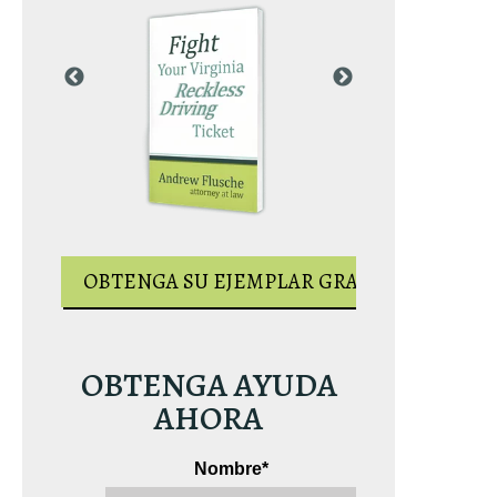
AR GRATUITO
OBTENGA S
OBTENGA SU EJEMPLAR GRATUITO
OBTENGA AYUDA
AHORA
Nombre
*