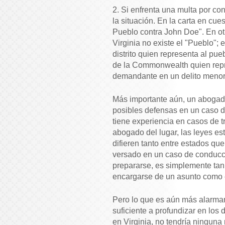
2. Si enfrenta una multa por co
la situación. En la carta en cue
Pueblo contra John Doe". En o
Virginia no existe el "Pueblo";
distrito quien representa al pu
de la Commonwealth quien repre
demandante en un delito menor
Más importante aún, un abogado
posibles defensas en un caso d
tiene experiencia en casos de tr
abogado del lugar, las leyes es
difieren tanto entre estados que
versado en un caso de conducció
prepararse, es simplemente tan
encargarse de un asunto como 
Pero lo que es aún más alarman
suficiente a profundizar en lo
en Virginia, no tendría ninguna