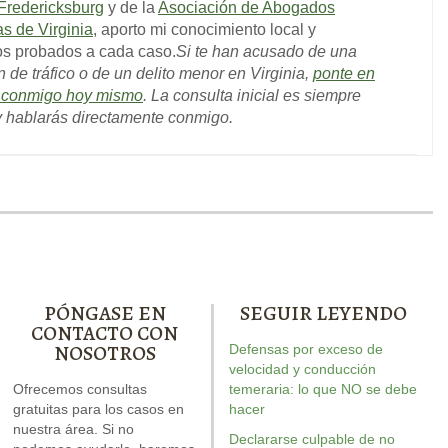
Fredericksburg
y de la
Asociación de Abogados
as de Virginia
, aporto mi conocimiento local y
os probados a cada caso.
Si te han acusado de una
n de tráfico o de un delito menor en Virginia,
ponte en
o conmigo hoy mismo
. La consulta inicial es siempre
 y hablarás directamente conmigo.
PÓNGASE EN
SEGUIR LEYENDO
CONTACTO CON
NOSOTROS
Defensas por exceso de
rew escribió el libro sobre
Nuestro informe especial
velocidad y conducción
Andrew escribi
DWI. Está repleto de
Ofrecemos consultas
sobre conducir con el
temeraria: lo que NO se debe
conducción t
respuestas para su caso.
gratuitas para los casos en
permiso suspendido explica
hacer
recurso d
nuestra área. Si no
seis cuestiones críticas que
temeraria
d
Declararse culpable de no