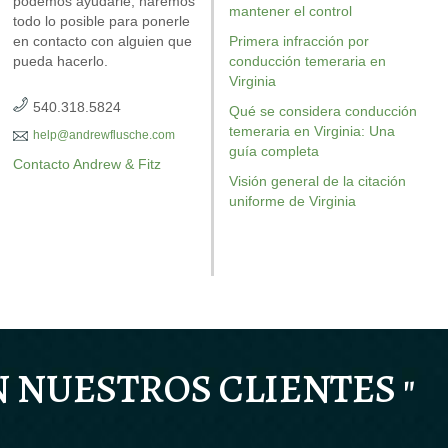
podemos ayudarle, haremos
posiblemente se debatan en
revisado e
mantener el control
todo lo posible para ponerle
su caso.
en contacto con alguien que
Primera infracción por
pueda hacerlo.
conducción temeraria en
Virginia
540.318.5824
Qué se considera conducción
temeraria en Virginia: Una
help@andrewflusche.com
guía completa
Contacto Andrew & Fitz
Visión general de la citación
uniforme de Virginia
OBTENGA SU EJEMPLAR GRATUITO
OBTENG
AR GRATUITO
OBTENGA SU EJEMPLAR GRA
N NUESTROS CLIENTES "