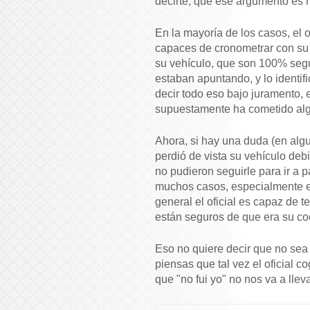
decirte, que ese argumento es mu
En la mayoría de los casos, el of
capaces de cronometrar con su 
su vehículo, que son 100% segu
estaban apuntando, y lo identif
decir todo eso bajo juramento, e
supuestamente ha cometido algú
Ahora, si hay una duda (en algu
perdió de vista su vehículo debi
no pudieron seguirle para ir a 
muchos casos, especialmente en
general el oficial es capaz de t
están seguros de que era su co
Eso no quiere decir que no sea 
piensas que tal vez el oficial
que "no fui yo" no nos va a llev