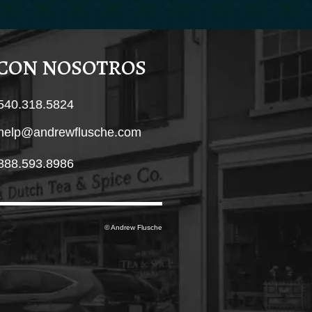
 CON NOSOTROS
540.318.5824
help@andrewflusche.com
888.593.8986
© Andrew Flusche