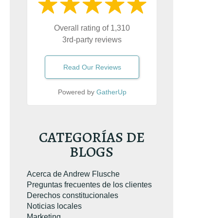
Overall rating of 1,310
3rd-party reviews
Read Our Reviews
Powered by
GatherUp
ó el libro sobre
emeraria. Es el
e conducción
CATEGORÍAS DE
e Virginia
más
BLOGS
n Amazon.com.
Acerca de Andrew Flusche
Preguntas frecuentes de los clientes
Derechos constitucionales
Noticias locales
Marketing