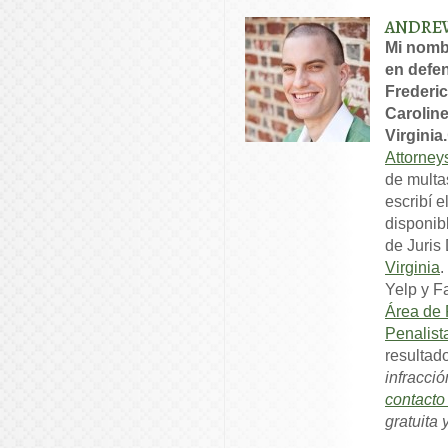
ANDRE
Mi nomb
en defen
Frederic
Caroline
Virginia.
Attorney
de multa
escribí e
disponib
de Juris
Virginia
.
Yelp y F
Área de 
Penalist
resultad
infracció
contact
gratuita