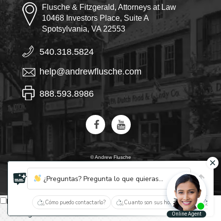
Flusche & Fitzgerald, Attorneys at Law
10468 Investors Place, Suite A
Spotsylvania, VA 22553
540.318.5824
help@andrewflusche.com
888.593.8986
© Andrew Flusche
IA, descubre quiénes son Flusche y Fitzgerald
¿Preguntas? Pregunta lo que quieras...
Español
¿Cómo puedo contactarlo?
¿Cuanto son sus honorarios?
¿Qué 
English