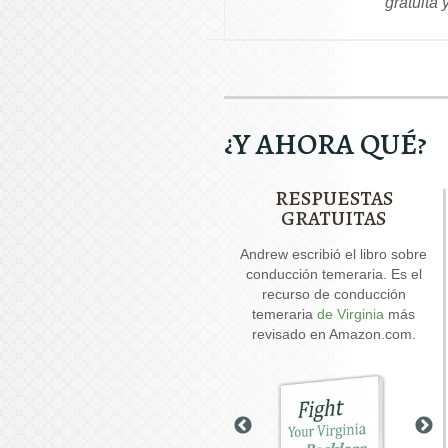
gratuita
¿Y AHORA QUÉ?
RESPUESTAS
GRATUITAS
Nuestro informe especial
Andrew escribió el libro sobre
And
sobre conducir con el
conducción temeraria. Es el
permiso suspendido explica
recurso de conducción
seis cuestiones críticas que
temeraria
de Virginia
más
posiblemente se debatan en
revisado en Amazon.com.
su caso.