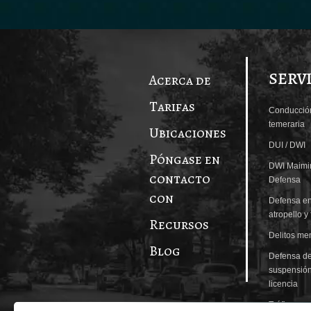
SERV
Acerca de
Tarifas
Conducció
temeraria
Ubicaciones
DUI / DWI
Póngase en
DWI Maimi
contacto
Defensa
con
Defensa en
atropello y
Recursos
Delitos me
Blog
Defensa d
suspensió
licencia
Tráfico