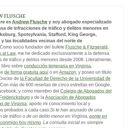
W FLUSCHE
re es
Andrew Flusche
y soy abogado especializado
sa de infracciones de tráfico y delitos menores en
ksburg, Spotsylvania, Stafford, King George,
 y las localidades vecinas del norte de
Como socio fundador del bufete
Flusche & Fitzgerald,
s at Law
, me he dedicado exclusivamente a la defensa
s de tráfico y delitos menores desde 2008. Literalmente,
l libro sobre
conducción temeraria en Virginia
,
le
de forma gratuita aquí
o en
Amazon
, y poseo un título
 Doctor de
la Facultad de Derecho de la Universidad de
 Con más de 600 reseñas de cinco estrellas en Google,
acebook, y como miembro del
Colegio de Abogados del
Fredericksburg
y de la
Asociación de Abogados
as de Virginia
, aporto mi conocimiento local y
os probados a cada caso.
Si te han acusado de una
n de tráfico o de un delito menor en Virginia,
ponte en
o conmigo hoy mismo
. La consulta inicial es siempre