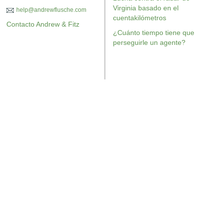
Virginia basado en el
help@andrewflusche.com
cuentakilómetros
Contacto Andrew & Fitz
¿Cuánto tiempo tiene que
perseguirle un agente?
OBTENGA SU EJEMPLAR GRATUITO
OBTENG
AR GRATUITO
OBTENGA SU EJEMPLAR GRA