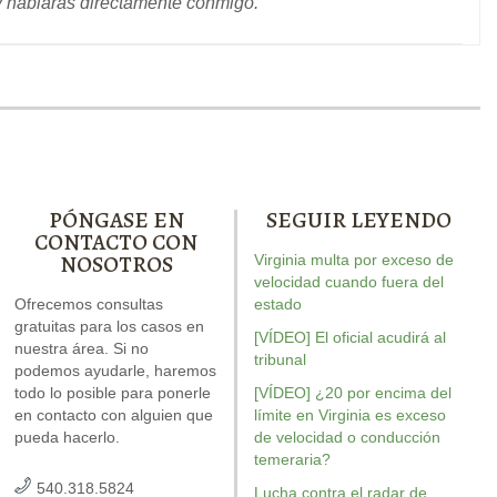
 y hablarás directamente conmigo.
PÓNGASE EN
SEGUIR LEYENDO
CONTACTO CON
NOSOTROS
Virginia multa por exceso de
rew escribió el libro sobre
Nuestro informe especial
velocidad cuando fuera del
Andrew escribi
DWI. Está repleto de
Ofrecemos consultas
sobre conducir con el
estado
conducción t
respuestas para su caso.
gratuitas para los casos en
permiso suspendido explica
recurso d
[VÍDEO] El oficial acudirá al
nuestra área. Si no
seis cuestiones críticas que
temeraria
d
tribunal
podemos ayudarle, haremos
posiblemente se debatan en
revisado e
todo lo posible para ponerle
[VÍDEO] ¿20 por encima del
su caso.
en contacto con alguien que
límite en Virginia es exceso
pueda hacerlo.
de velocidad o conducción
temeraria?
540.318.5824
Lucha contra el radar de