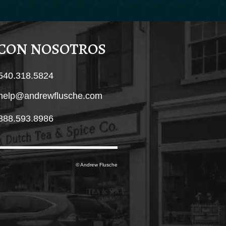
 CON NOSOTROS
540.318.5824
help@andrewflusche.com
888.593.8986
© Andrew Flusche