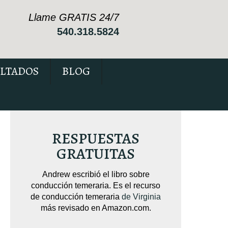
Llame GRATIS 24/7
540.318.5824
LTADOS
BLOG
RESPUESTAS
GRATUITAS
sobre
Andrew escribió el libro sobre
Andrew escribió 
pendido
conducción temeraria. Es el recurso
Está repleto de 
cas que
de conducción temeraria
de Virginia
c
su caso.
más revisado en Amazon.com.