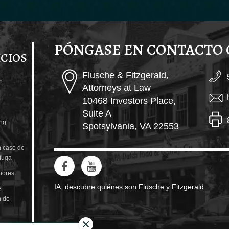
PÓNGASE EN CONTACTO
ICIOS
Flusche & Fitzgerald,
n
Attorneys at Law
10468 Investors Place,
Suite A
ng
Spotsylvania, VA 22553
 caso de
 fuga
nores
IA, descubre quiénes son Flusche y Fitzgerald
e
n de