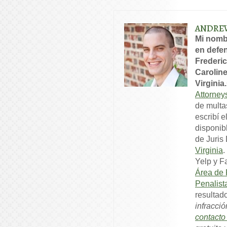
ANDRE
Mi nomb
en defen
Frederic
Caroline
Virginia.
Attorney
de multa
escribí e
disponib
de Juris
Virginia
.
Yelp y F
Área de 
Penalist
resultad
infracció
contact