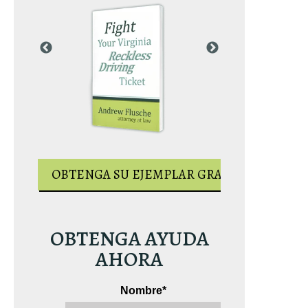
AR GRATUITO
OBTENGA S
OBTENGA SU EJEMPLAR GRATUITO
OBTENGA AYUDA
AHORA
Nombre
*