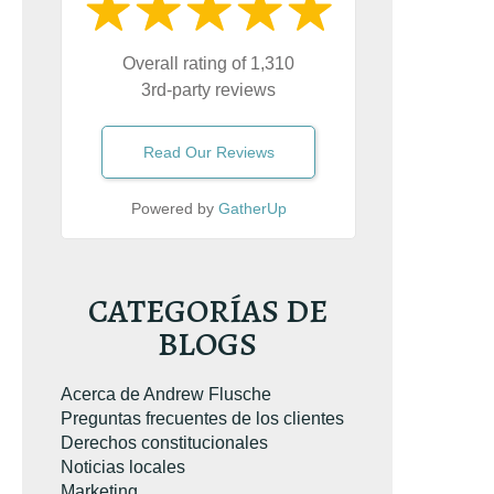
Overall rating of 1,310
3rd-party reviews
Read Our Reviews
Powered by
GatherUp
ó el libro sobre
CATEGORÍAS DE
emeraria. Es el
e conducción
BLOGS
e Virginia
más
n Amazon.com.
Acerca de Andrew Flusche
Preguntas frecuentes de los clientes
Derechos constitucionales
Noticias locales
Marketing