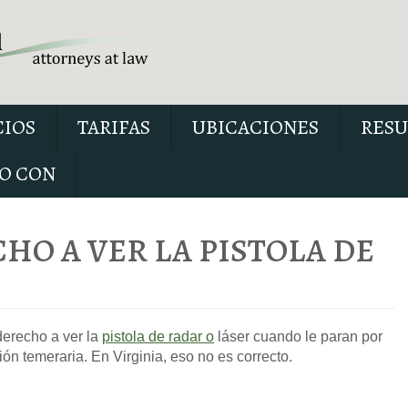
CIOS
TARIFAS
UBICACIONES
RESU
O CON
CHO A VER LA PISTOLA DE
Nuestro informe especial 
conducir con el permiso sus
erecho a ver la
pistola de radar o
láser cuando le paran por
explica seis cuestiones críti
n temeraria. En Virginia, eso no es correcto.
posiblemente se debatan en 