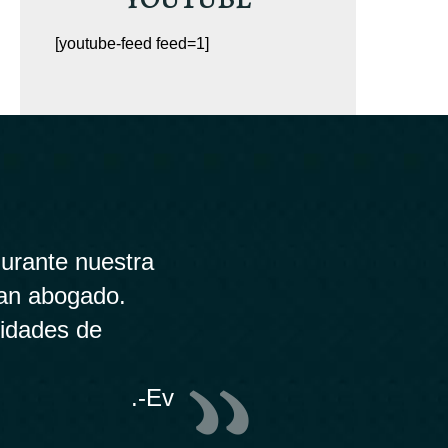
[youtube-feed feed=1]
urante nuestra
ran abogado.
lidades de
.-Ev