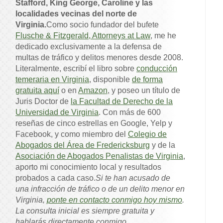
Stafford, King George, Caroline y las
localidades vecinas del norte de
Virginia.
Como socio fundador del bufete
Flusche & Fitzgerald, Attorneys at Law
, me he
dedicado exclusivamente a la defensa de
multas de tráfico y delitos menores desde 2008.
Literalmente, escribí el libro sobre
conducción
temeraria en Virginia
, disponible
de forma
gratuita aquí
o en
Amazon
, y poseo un título de
Juris Doctor de
la Facultad de Derecho de la
Universidad de Virginia
. Con más de 600
reseñas de cinco estrellas en Google, Yelp y
Facebook, y como miembro del
Colegio de
Abogados del Área de Fredericksburg
y de la
Asociación de Abogados Penalistas de Virginia
,
aporto mi conocimiento local y resultados
probados a cada caso.
Si te han acusado de
una infracción de tráfico o de un delito menor en
Virginia,
ponte en contacto conmigo hoy mismo
.
La consulta inicial es siempre gratuita y
hablarás directamente conmigo.