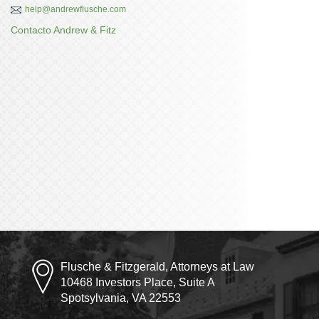
help@andrewflusche.com
Contacto Andrew & Fitz
Flusche & Fitzgerald, Attorneys at Law
10468 Investors Place, Suite A
Spotsylvania, VA 22553