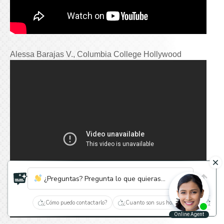
Alessa Barajas V., Columbia College Hollywood
¿Preguntas? Pregunta lo que quieras...
¿Cómo puedo contactarlo?
¿Cuanto son sus honorarios?
¿Qué 