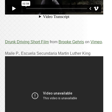
Drunk Driving Short Film
from
Brooke Gehris
on
Vimeo
.
Maile P., Escuela Secundaria Martin Luther King