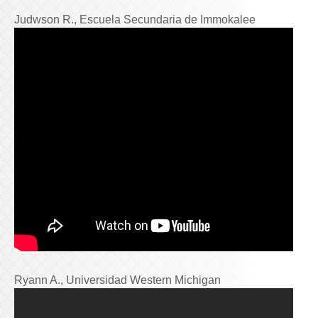
Judwson R., Escuela Secundaria de Immokalee
Ryann A., Universidad Western Michigan