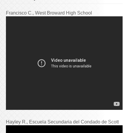
Francisco C., West Broward High School
Hayley R., Escuela Secundaria del Condado de Scott