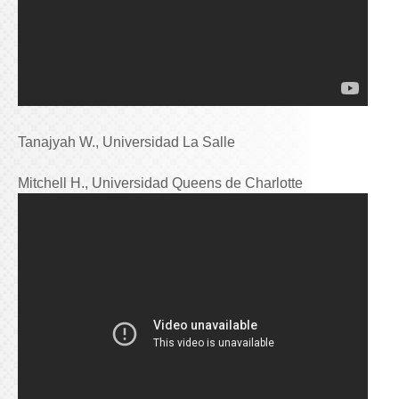
Tanajyah W., Universidad La Salle
Mitchell H., Universidad Queens de Charlotte