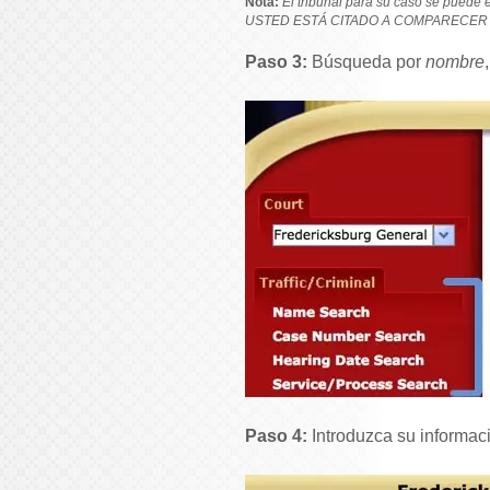
Nota:
El tribunal para su caso se puede en
USTED ESTÁ CITADO A COMPARECER 
Paso 3:
Búsqueda por
nombre
Paso 4:
Introduzca su informac