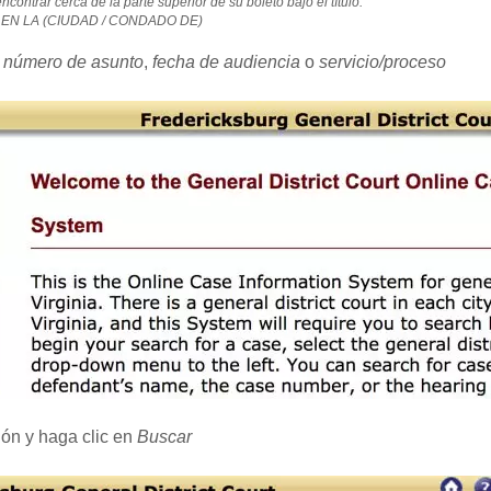
contrar cerca de la parte superior de su boleto bajo el título:
EN LA (CIUDAD / CONDADO DE)
,
número de asunto
,
fecha de audiencia
o
servicio/proceso
ión y haga clic en
Buscar