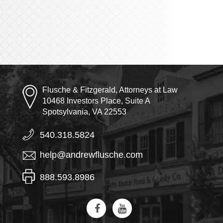
Flusche & Fitzgerald, Attorneys at Law
10468 Investors Place, Suite A
Spotsylvania, VA 22553
540.318.5824
help@andrewflusche.com
888.593.8986