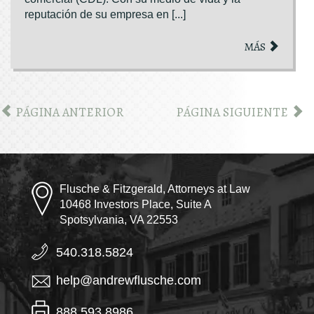
reputación de su empresa en [...]
MÁS
PÁGINA ANTERIOR
PÁGINA SIGUIENTE
Flusche & Fitzgerald, Attorneys at Law
10468 Investors Place, Suite A
Spotsylvania, VA 22553
540.318.5824
help@andrewflusche.com
888.593.8986