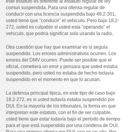
este estatuto es diferente al estatuto regular de ley
comun suspendida. Para una ofensa regular de
conducir con una licencia suspendida bajo 46.2-301,
usted tiene que "conducir" el vehiculo. Pero bajo 18.2-
272, usted es culpable si usted esta "operando" el
vehiculo, que podria significar solo usando la radio.
Otra cuestión que hay que examinar es si seguía
suspendido. Los errores administrativos ocurren. Los
errores del DMV ocurren. Puede ser posible que el
oficial, cometiera un error y pensara que usted estaba
suspendido, pero usted no estaba de hecho todavia
suspendido en el momento en que lo acusan.
La defensa principal típica, en este tipo de caso bajo
18.2-272, es si usted todavía estaba suspendido por
DUI. En la mayoría de los tribunales, la forma en que
interpretan este estatuto, con el fin de ser culpable,
usted tiene que estar todavía bajo el período de tiempo
para el que está suspendido por una condena de DUI.
Para una primera ofensa por DUI, eso es un año. Por