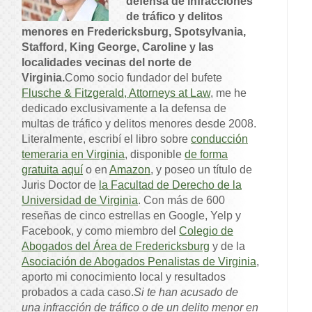
defensa de infracciones
de tráfico y delitos
menores en Fredericksburg, Spotsylvania,
Stafford, King George, Caroline y las
localidades vecinas del norte de
Virginia.
Como socio fundador del bufete
Flusche & Fitzgerald, Attorneys at Law
, me he
dedicado exclusivamente a la defensa de
multas de tráfico y delitos menores desde 2008.
Literalmente, escribí el libro sobre
conducción
temeraria en Virginia
, disponible
de forma
gratuita aquí
o en
Amazon
, y poseo un título de
Juris Doctor de
la Facultad de Derecho de la
Universidad de Virginia
. Con más de 600
reseñas de cinco estrellas en Google, Yelp y
Facebook, y como miembro del
Colegio de
Abogados del Área de Fredericksburg
y de la
Asociación de Abogados Penalistas de Virginia
,
aporto mi conocimiento local y resultados
probados a cada caso.
Si te han acusado de
una infracción de tráfico o de un delito menor en