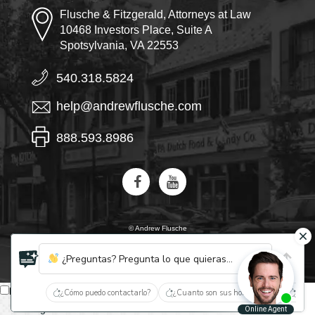
Flusche & Fitzgerald, Attorneys at Law
10468 Investors Place, Suite A
Spotsylvania, VA 22553
540.318.5824
help@andrewflusche.com
888.593.8986
© Andrew Flusche
IA, descubre quiénes son Flusche y Fitzgerald
¿Preguntas? Pregunta lo que quieras...
Español
¿Cómo puedo contactarlo?
¿Cuanto son sus honorarios?
¿Qué 
English