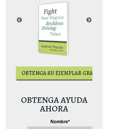
AR GRATUITO
OBTENGA S
OBTENGA SU EJEMPLAR GRATUITO
OBTENGA AYUDA
AHORA
Nombre
*