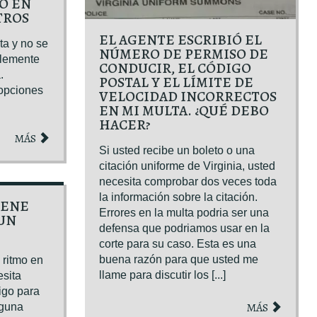
O EN
TROS
EL AGENTE ESCRIBIÓ EL
a y no se
NÚMERO DE PERMISO DE
plemente
CONDUCIR, EL CÓDIGO
.
POSTAL Y EL LÍMITE DE
 opciones
VELOCIDAD INCORRECTOS
EN MI MULTA. ¿QUÉ DEBO
HACER?
MÁS
Si usted recibe un boleto o una
citación uniforme de Virginia, usted
necesita comprobar dos veces toda
la información sobre la citación.
IENE
Errores en la multa podria ser una
UN
defensa que podriamos usar en la
corte para su caso. Esta es una
buena razón para que usted me
 ritmo en
llame para discutir los [...]
esita
igo para
MÁS
lguna