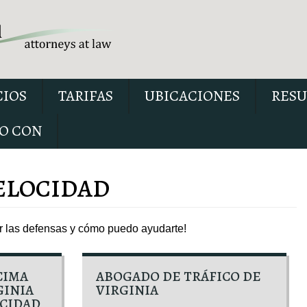
CIOS
TARIFAS
UBICACIONES
RESU
O CON
ELOCIDAD
er las defensas y cómo puedo ayudarte!
Nuestro informe especial 
conducir con el permiso sus
explica seis cuestiones críti
CIMA
ABOGADO DE TRÁFICO DE
posiblemente se debatan en 
GINIA
VIRGINIA
OCIDAD