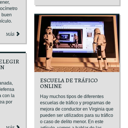
ener,
locímetro
un buen
ículo.
MÁS
 ELEGIR
UN
ESCUELA DE TRÁFICO
manada,
ONLINE
 defensa
a con la
Hay muchos tipos de diferentes
sea por
escuelas de tráfico y programas de
mejora de conductor en Virginia que
pueden ser utilizados para su tráfico
o caso de delito menor. En este
MÁS
artículo, vamos a hablar de las