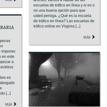
escuelas de tráfico en línea y si es o
no una buena opción para que
usted persiga. ¿Qué es la escuela
de tráfico en línea? Las escuelas de
tráfico online en Virginia [...]
RARIA
MÁS
 penas
en
e imponer.
s en este
mpezar a
Reckless
mbre es
 abogado
de
o [...]
MÁS