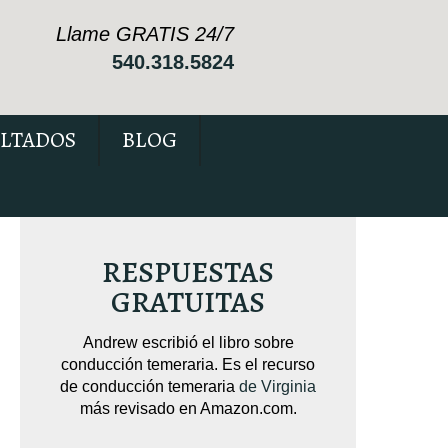
Llame GRATIS 24/7
540.318.5824
LTADOS
BLOG
RESPUESTAS
GRATUITAS
sobre
Andrew escribió el libro sobre
Andrew escribió 
pendido
conducción temeraria. Es el recurso
Está repleto de 
cas que
de conducción temeraria
de Virginia
c
su caso.
más revisado en Amazon.com.