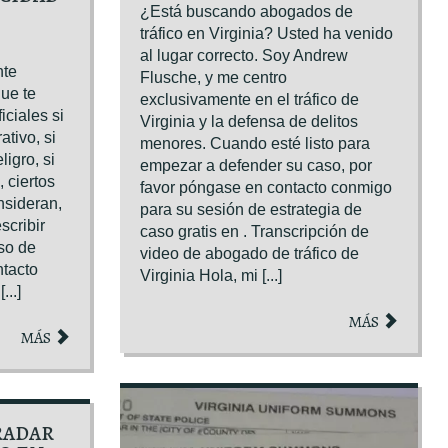
¿Está buscando abogados de
tráfico en Virginia? Usted ha venido
al lugar correcto. Soy Andrew
nte
Flusche, y me centro
que te
exclusivamente en el tráfico de
iciales si
Virginia y la defensa de delitos
tivo, si
menores. Cuando esté listo para
igro, si
empezar a defender su caso, por
 ciertos
favor póngase en contacto conmigo
OBTENGA SU EJEMPL
nsideran,
para su sesión de estrategia de
scribir
caso gratis en . Transcripción de
so de
video de abogado de tráfico de
ntacto
Virginia Hola, mi [...]
..]
MÁS
MÁS
RADAR