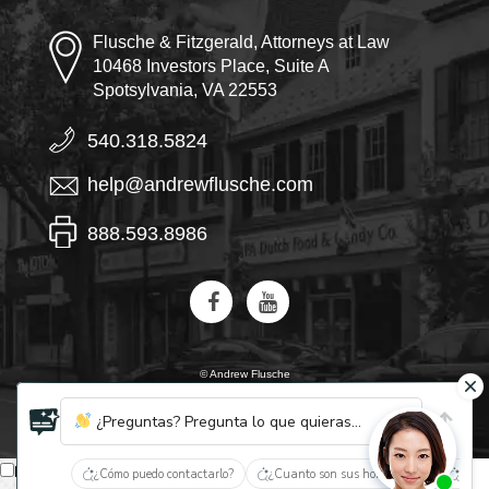
Flusche & Fitzgerald, Attorneys at Law
10468 Investors Place, Suite A
Spotsylvania, VA 22553
540.318.5824
help@andrewflusche.com
888.593.8986
© Andrew Flusche
IA, descubre quiénes son Flusche y Fitzgerald
¿Preguntas? Pregunta lo que quieras...
Español
¿Cómo puedo contactarlo?
¿Cuanto son sus honorarios?
¿Qué 