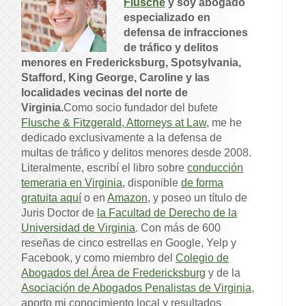
Flusche
y soy abogado
especializado en
defensa de infracciones
de tráfico y delitos
menores en Fredericksburg, Spotsylvania,
Stafford, King George, Caroline y las
localidades vecinas del norte de
Virginia.
Como socio fundador del bufete
Flusche & Fitzgerald, Attorneys at Law
, me he
dedicado exclusivamente a la defensa de
multas de tráfico y delitos menores desde 2008.
Literalmente, escribí el libro sobre
conducción
temeraria en Virginia
, disponible
de forma
gratuita aquí
o en
Amazon
, y poseo un título de
Juris Doctor de
la Facultad de Derecho de la
Universidad de Virginia
. Con más de 600
reseñas de cinco estrellas en Google, Yelp y
Facebook, y como miembro del
Colegio de
Abogados del Área de Fredericksburg
y de la
Asociación de Abogados Penalistas de Virginia
,
aporto mi conocimiento local y resultados